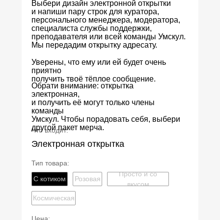
Выбери дизайн электронной открытки
и напиши пару строк для куратора,
персонального менеджера, модератора,
специалиста службы поддержки,
преподавателя или всей команды Умскул.
Мы передадим открытку адресату.
Уверены, что ему или ей будет очень
приятно
получить твоё тёплое сообщение.
Обрати внимание:
открытка
электронная,
и получить её могут
только члены
команды
Умскул.
Чтобы порадовать себя, выбери
другой пакет мерча.
Что входит:
Электронная открытка
Тип товара:
Просто и со
С котиком
Розовая
вкусом
Космическая
Цена: