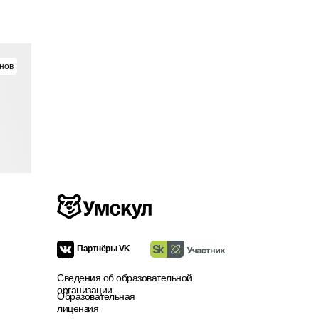
нов
Партнёры VK
Сведения об образовательной
организации
Образовательная
лицензия